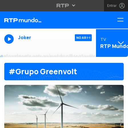
Entrar
Joker
NO AR
TV
RTP Mund
#Grupo Greenvolt