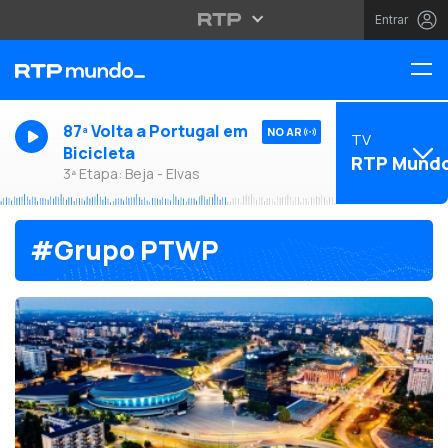
Entrar
87ª Volta a Portugal em
NO AR
TV
Bicicleta
RTP Mund
3ª Etapa: Beja - Elvas
#Grupo PTWP