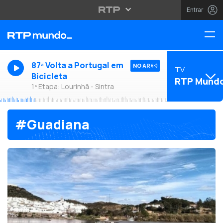
Entrar
87ª Volta a Portugal em
NO AR
TV
Bicicleta
RTP Mund
1ª Etapa: Lourinhã - Sintra
#Guadiana