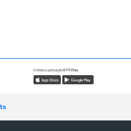
Instale a aplicação
RTP Play
ts