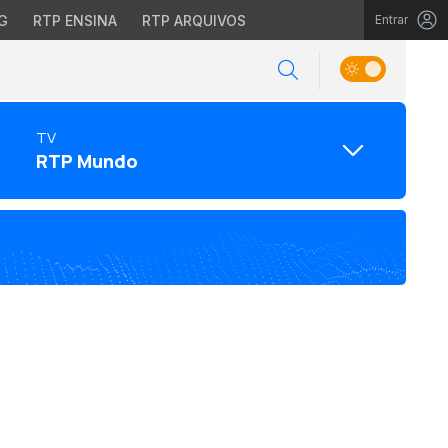
G
RTP ENSINA
RTP ARQUIVOS
Entrar
TV
RTP Mundo