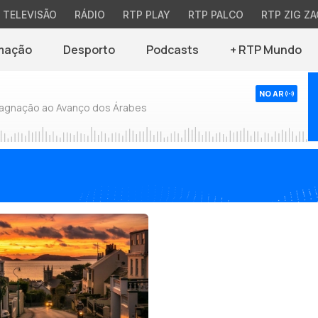
TELEVISÃO
RÁDIO
RTP PLAY
RTP PALCO
RTP ZIG ZA
mação
Desporto
Podcasts
+ RTP Mundo
NO AR
tagnação ao Avanço dos Árabes