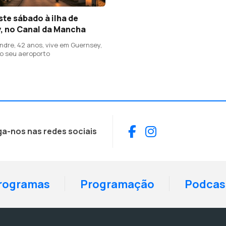
te sábado à ilha de
, no Canal da Mancha
ndre, 42 anos, vive em Guernsey,
no seu aeroporto
Facebook
Instagram
ga-nos nas redes sociais
rogramas
Programação
Podcas