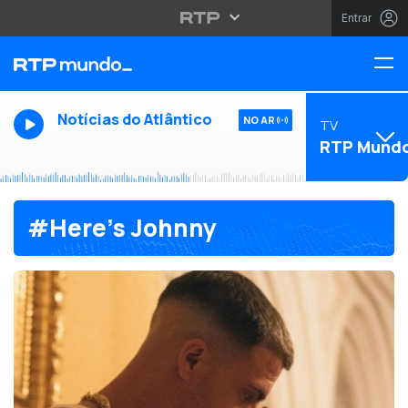
Entrar
Notícias do Atlântico
NO AR
TV
RTP Mund
#Here’s Johnny