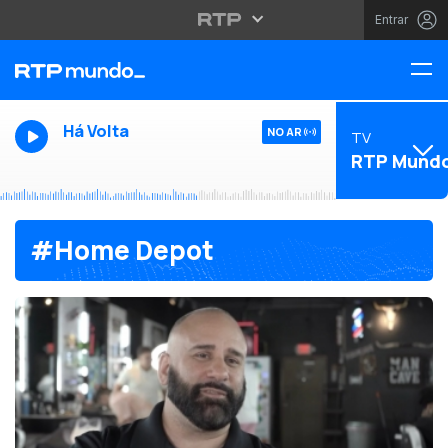
Entrar
Há Volta
NO AR
TV
RTP Mund
#Home Depot