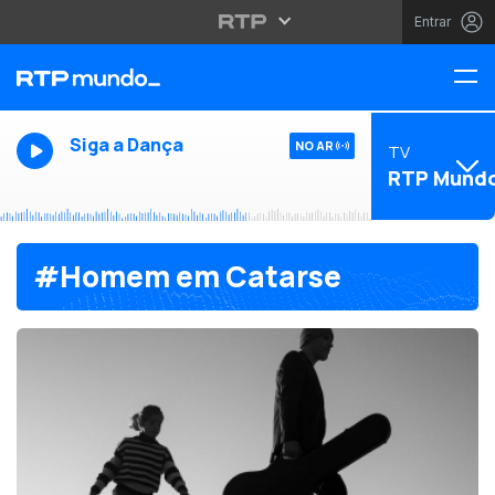
Entrar
Siga a Dança
NO AR
TV
RTP Mund
#Homem em Catarse