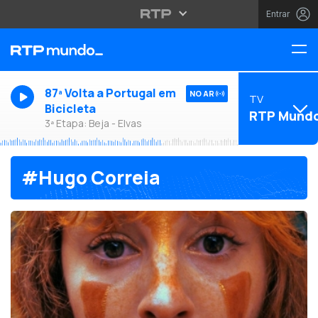
Entrar
87ª Volta a Portugal em
NO AR
TV
Bicicleta
RTP Mund
3ª Etapa: Beja - Elvas
#Hugo Correia