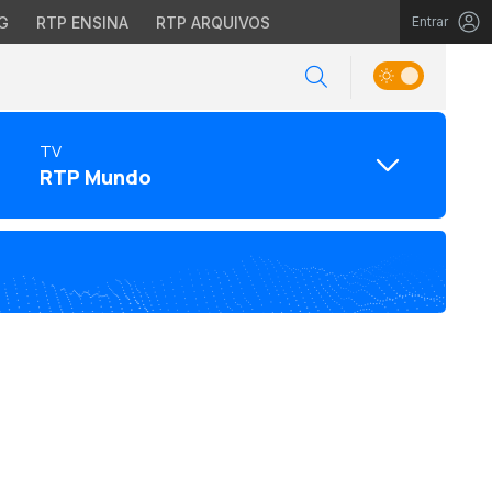
G
RTP ENSINA
RTP ARQUIVOS
Entrar
TV
RTP Mundo