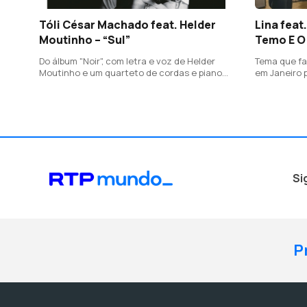
Tóli César Machado feat. Helder
Lina feat
Moutinho – “Sul”
Temo E O
Do álbum "Noir", com letra e voz de Helder
Tema que fa
Moutinho e um quarteto de cordas e piano
em Janeiro 
com arranjos de Telmo Marques.
Camões nos
Aqui os ver
Muge para o 
Marques.
Si
P