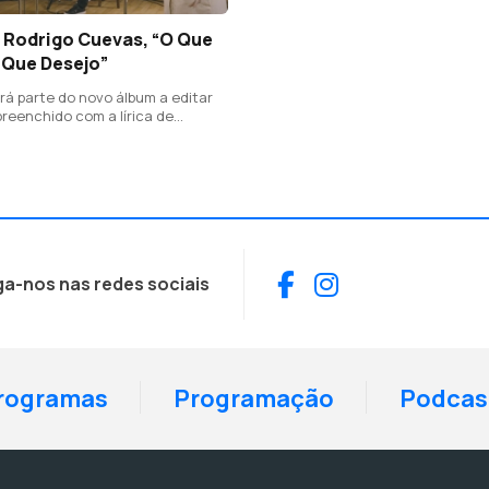
. Rodrigo Cuevas, “O Que
 Que Desejo”
rá parte do novo álbum a editar
preenchido com a lírica de
 500 anos do seu nascimento.
sos foram adaptados por Amélia
"Fado Triplicado" de José
Facebook
Instagram
ga-nos nas redes sociais
rogramas
Programação
Podcas