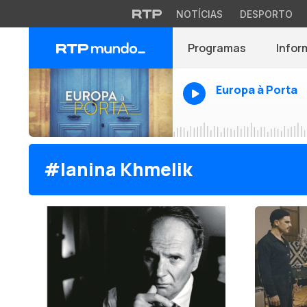
NOTÍCIAS
DESPORTO
Programas
Infor
Europa à Porta
#Ianina Khmelik