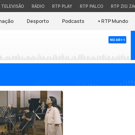
TELEVISÃO
RÁDIO
RTP PLAY
RTP PALCO
RTP ZIG ZA
mação
Desporto
Podcasts
+ RTP Mundo
NO AR