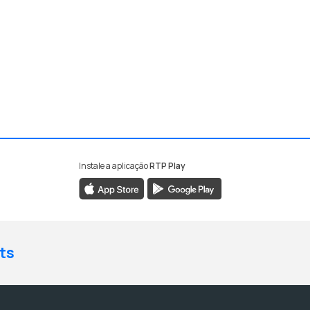
Instale a aplicação
RTP Play
ts