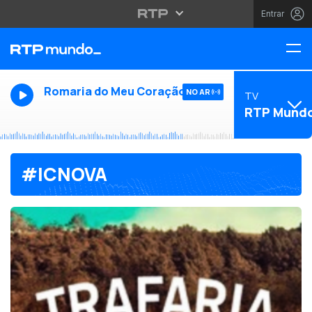
Entrar
Romaria do Meu Coração
NO AR
TV
RTP Mund
#ICNOVA