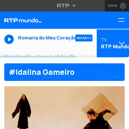
Entrar
Romaria do Meu Coração
NO AR
TV
RTP Mund
#Idalina Gameiro