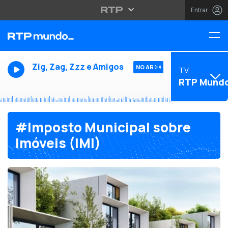
Entrar
Zig, Zag, Zzz e Amigos
NO AR
TV
RTP Mund
#Imposto Municipal sobre
Imóveis (IMI)