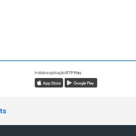
Instale a aplicação
RTP Play
ts