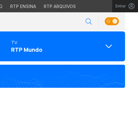
G
RTP ENSINA
RTP ARQUIVOS
Entrar
TV
RTP Mundo