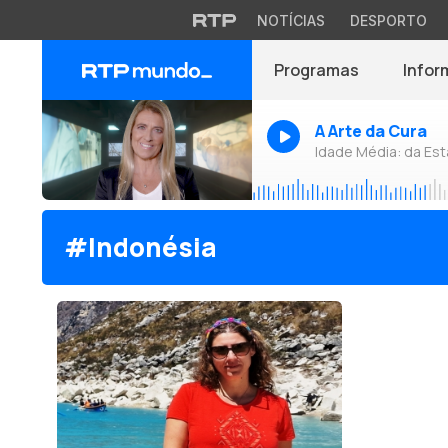
NOTÍCIAS
DESPORTO
Programas
Infor
A Arte da Cura
Idade Média: da Es
#Indonésia