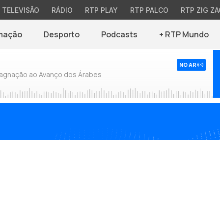
TELEVISÃO
RÁDIO
RTP PLAY
RTP PALCO
RTP ZIG ZA
mação
Desporto
Podcasts
+ RTP Mundo
NO AR
tagnação ao Avanço dos Árabes