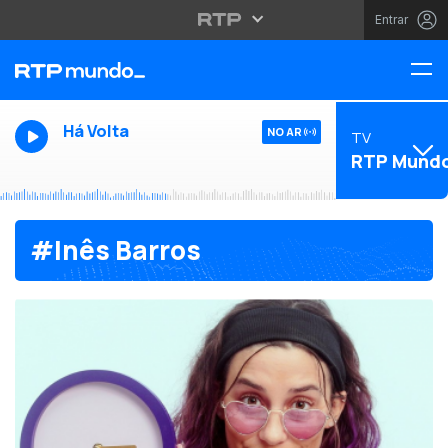
Entrar
Há Volta
NO AR
TV
RTP Mund
#Inês Barros