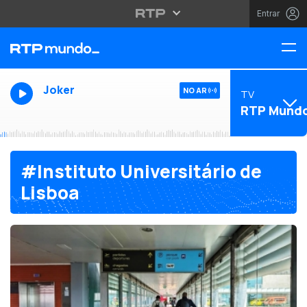
Entrar
Joker
NO AR
TV
RTP Mund
#Instituto Universitário de
Lisboa