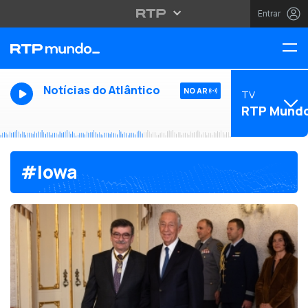
Entrar
Notícias do Atlântico
NO AR
TV
RTP Mund
#Iowa