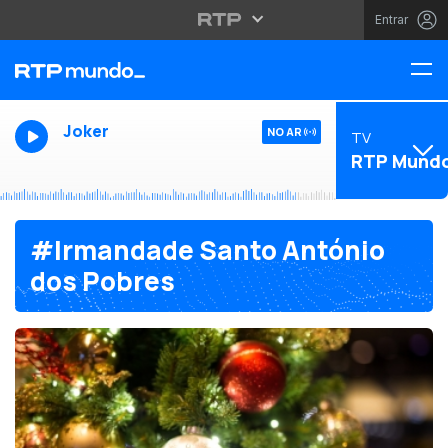
Entrar
Joker
NO AR
TV
RTP Mund
#Irmandade Santo António
dos Pobres