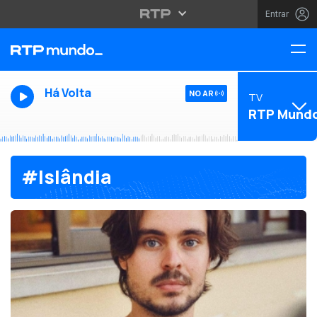
Entrar
Há Volta
NO AR
TV
RTP Mund
#Islândia