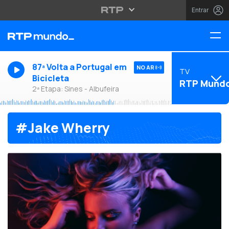
Entrar
87ª Volta a Portugal em
NO AR
TV
Bicicleta
RTP Mund
2ª Etapa: Sines - Albufeira
#Jake Wherry