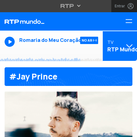
Entrar
Romaria do Meu Coração
NO AR
TV
RTP Mund
#Jay Prince