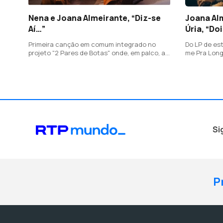
Nena e Joana Almeirante, “Diz-se
Joana Al
Aí…”
Úria, “Do
Primeira canção em comum integrado no
Do LP de est
projeto "2 Pares de Botas" onde, em palco, as
me Pra Long
artistas celebram a música country.
amoroso, da
em dueto co
Si
P