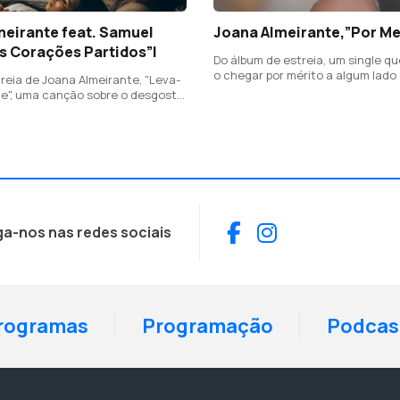
meirante feat. Samuel
Joana Almeirante,”Por Me
is Corações Partidos”|
Do álbum de estreia, um single qu
o chegar por mérito a algum lado
reia de Joana Almeirante, "Leva-
homenagem às pessoas da sua t
e", uma canção sobre o desgosto
(Escapães, freguesia de Santa M
 autoria de Luísa Sobral, cantada
Feira) e que venceram pelo seu pr
m Samuel Úria.
Facebook
Instagram
ga-nos nas redes sociais
rogramas
Programação
Podcas