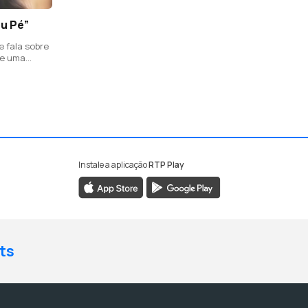
u Pé”
e fala sobre
 e uma
erra
aria da
óprio pé.
Instale a aplicação
RTP Play
ts