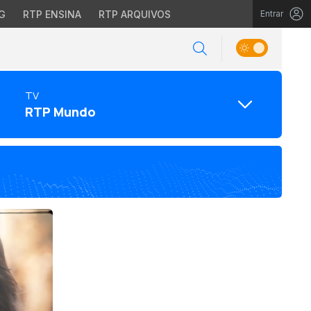
G
RTP ENSINA
RTP ARQUIVOS
Entrar
TV
RTP Mundo