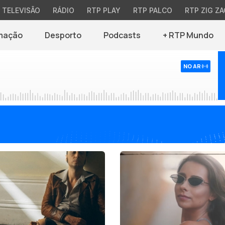
TELEVISÃO
RÁDIO
RTP PLAY
RTP PALCO
RTP ZIG ZA
mação
Desporto
Podcasts
+ RTP Mundo
NO AR