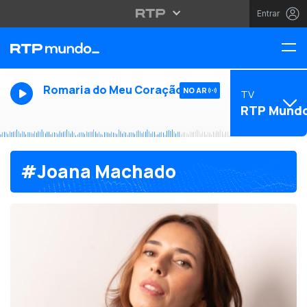
Entrar
Romaria do Meu Coração
NO AR
TV
RTP Mund
#Joana Machado