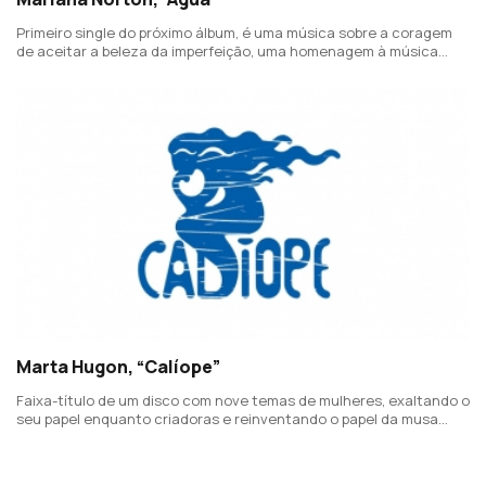
Primeiro single do próximo álbum, é uma música sobre a coragem
de aceitar a beleza da imperfeição, uma homenagem à música
feminina e às mulheres da sua vida, cuja resiliência e coragem
tanto a motivam.
Marta Hugon, “Calíope”
Faixa-título de um disco com nove temas de mulheres, exaltando o
seu papel enquanto criadoras e reinventando o papel da musa
inspiradora. Uma ideia de Marta Hugon com direção musical e
arranjos de Luís Figueiredo