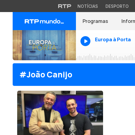
NOTÍCIAS
DESPORTO
Programas
Infor
Europa à Porta
#João Canijo