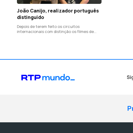
João Canijo, realizador português
distinguido
Depois de terem feito os circuitos
internacionais com distinção os filmes de
João Canijo já estão em Portugal
Si
P