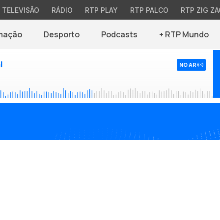
TELEVISÃO
RÁDIO
RTP PLAY
RTP PALCO
RTP ZIG ZA
mação
Desporto
Podcasts
+ RTP Mundo
l
NO AR