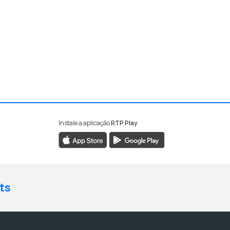
Instale a aplicação
RTP Play
ts