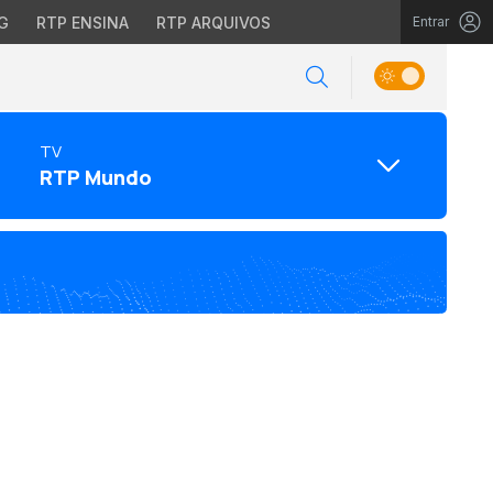
G
RTP ENSINA
RTP ARQUIVOS
Entrar
TV
RTP Mundo