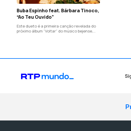
Buba Espinho feat. Bárbara Tinoco,
“Ao Teu Ouvido”
Este dueto é a primeira canção revelada do
próximo álbum “Voltar” do músico bejense,
com letra da convidada Bárbara Tinoco que
também assina a composição em conjunto
com Tyoz e Feodor Bivol.
Si
P