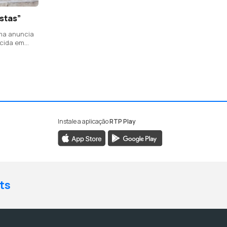
istas”
ema anuncia
scida em
eenchido com
Instale a aplicação
RTP Play
ts