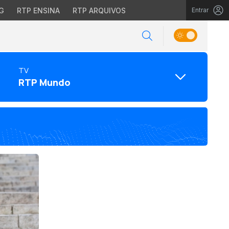
G
RTP ENSINA
RTP ARQUIVOS
Entrar
TV
RTP Mundo