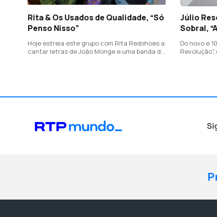
Rita & Os Usados de Qualidade, “Só
Júlio Res
Penso Nisso”
Sobral, “
Hoje estreia este grupo com Rita Redshoes a
Do novo e 10
cantar letras de João Monge e uma banda de
Revolução",
luxo, com Norton Daiello no baixo, Ruca
Sobral com 
Rebordão na percussão, José Peixoto na
guitarra e Manuel Paulo ao piano.
Si
P