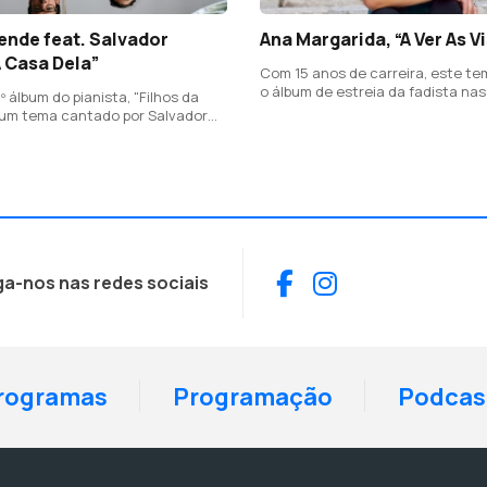
ende feat. Salvador
Ana Margarida, “A Ver As V
A Casa Dela”
Com 15 anos de carreira, este t
o álbum de estreia da fadista na
º álbum do pianista, "Filhos da
Oliveira de Azeméis, todo ele pr
 um tema cantado por Salvador
letras de João Monge.
letra de João Monge.
Facebook
Instagram
ga-nos nas redes sociais
rogramas
Programação
Podcas