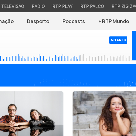
TELEVISÃO
RÁDIO
RTP PLAY
RTP PALCO
RTP ZIG ZA
mação
Desporto
Podcasts
+ RTP Mundo
NO AR