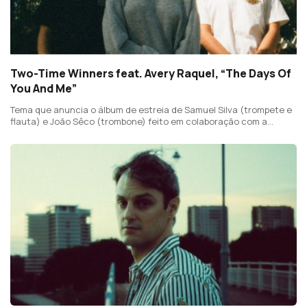
Two-Time Winners feat. Avery Raquel, “The Days Of
You And Me”
Tema que anuncia o álbum de estreia de Samuel Silva (trompete e
flauta) e João Sêco (trombone) feito em colaboração com a
cantora canadiana Avery Raquel.