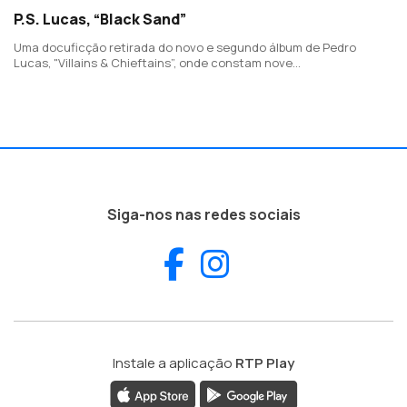
P.S. Lucas, “Black Sand”
Uma docuficção retirada do novo e segundo álbum de Pedro
Lucas, "Villains & Chieftains”, onde constam nove
canções/estórias originais, sobre memória pessoal e embate no
mundo.
Siga-nos nas redes sociais
Facebook
Instagram
Instale a aplicação
RTP Play