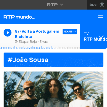
Entrar
87ª Volta a Portugal em
NO AR
TV
Bicicleta
RTP Mund
3ª Etapa: Beja - Elvas
#João Sousa