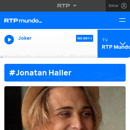
Entrar
Joker
NO AR
TV
RTP Mund
#Jonatan Haller