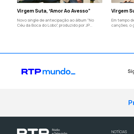
Virgem Suta, “Amor Ao Avesso”
Virgem Su
Novo single de antecipação ao álbum "No
Em tempo de
Céu da Boca do Lobo", produzido por JP
canções, o 
Coimbra, a editar a 25 de Outubro, pondo fim
de originais
a um interregno de 8 anos, numa altura em
produzido p
que o duo celebra 15 anos de vida.
Si
P
NOTÍCIAS