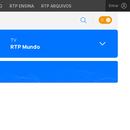
G
RTP ENSINA
RTP ARQUIVOS
Entrar
TV
RTP Mundo