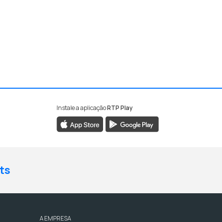
Instale a aplicação
RTP Play
ts
A EMPRESA