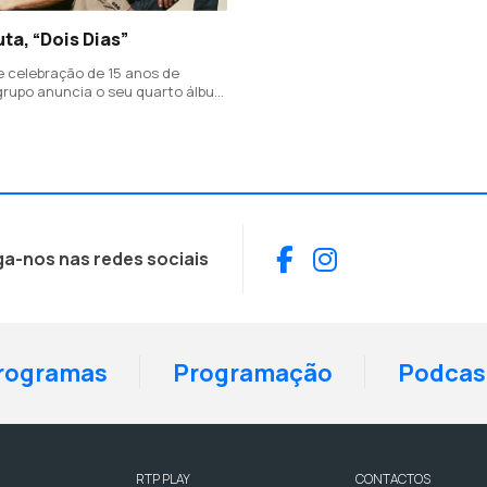
ta, “Dois Dias”
 celebração de 15 anos de
grupo anuncia o seu quarto álbum
 com a edição deste single
or JP Coimbra.
Facebook
Instagram
ga-nos nas redes sociais
rogramas
Programação
Podcas
RTP PLAY
CONTACTOS