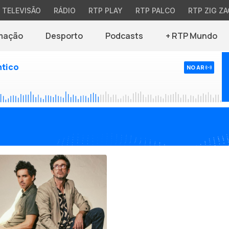
TELEVISÃO
RÁDIO
RTP PLAY
RTP PALCO
RTP ZIG ZA
mação
Desporto
Podcasts
+ RTP Mundo
ntico
NO AR