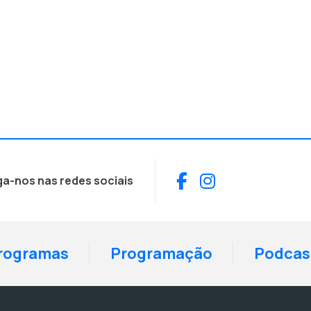
Facebook
Instagram
ga-nos nas redes sociais
rogramas
Programação
Podcas