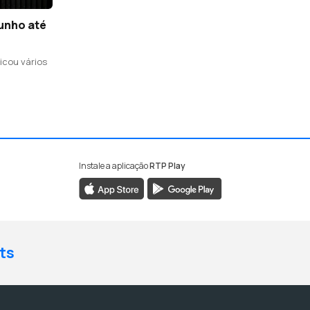
Junho até
icou vários
Instale a aplicação
RTP Play
ts