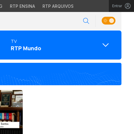
G
RTP ENSINA
RTP ARQUIVOS
Entrar
TV
RTP Mundo