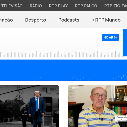
TELEVISÃO
RÁDIO
RTP PLAY
RTP PALCO
RTP ZIG ZA
mação
Desporto
Podcasts
+ RTP Mundo
NO AR