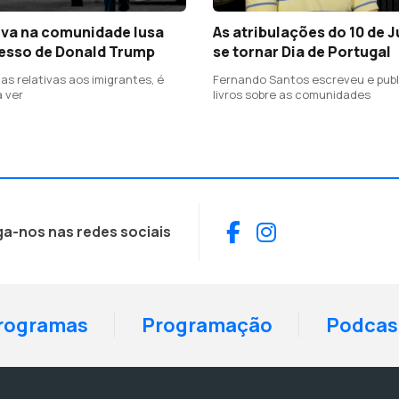
iva na comunidade lusa
As atribulações do 10 de 
esso de Donald Trump
se tornar Dia de Portugal
as relativas aos imigrantes, é
Fernando Santos escreveu e publ
a ver
livros sobre as comunidades
Facebook
Instagram
ga-nos nas redes sociais
rogramas
Programação
Podcas