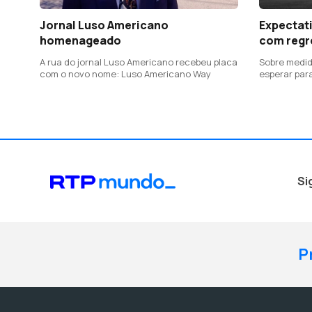
Jornal Luso Americano
Expectat
homenageado
com regr
A rua do jornal Luso Americano recebeu placa
Sobre medid
com o novo nome: Luso Americano Way
esperar par
Si
P