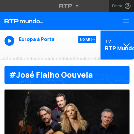
Entrar
Europa à Porta
NO AR
TV
RTP Mund
#José Fialho Gouveia