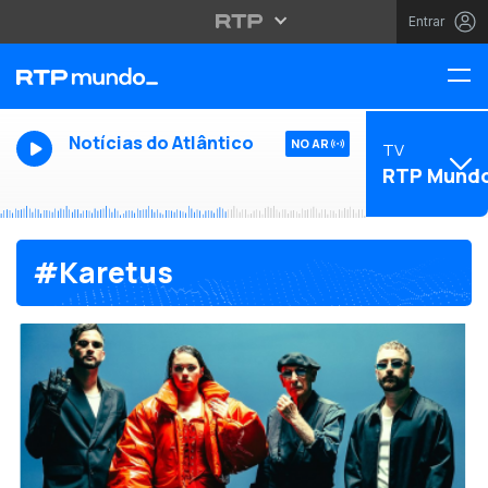
Entrar
Notícias do Atlântico
NO AR
TV
RTP Mund
#Karetus