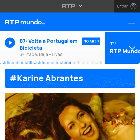
Entrar
87ª Volta a Portugal em
NO AR
TV
Bicicleta
RTP Mund
3ª Etapa: Beja - Elvas
#Karine Abrantes