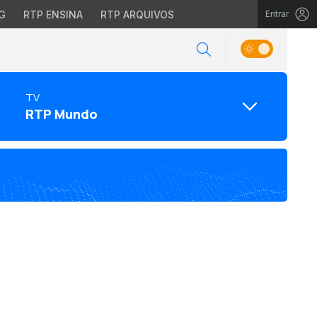
G
RTP ENSINA
RTP ARQUIVOS
Entrar
TV
RTP Mundo