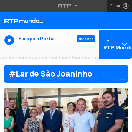
Entrar
Europa à Porta
NO AR
TV
RTP Mund
#Lar de São Joaninho