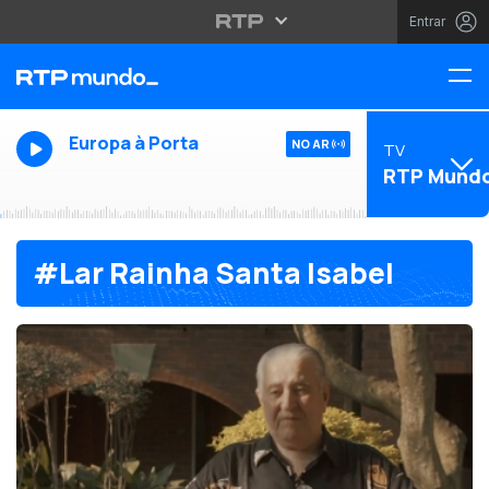
Entrar
Europa à Porta
NO AR
TV
RTP Mund
#Lar Rainha Santa Isabel