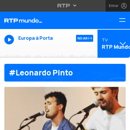
Entrar
Europa à Porta
NO AR
TV
RTP Mund
#Leonardo Pinto