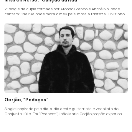
2º single da dupla formada por Afonso Branco e André Ivo, onde
cantam: "Na rua onde mora o meu país, mora a tristeza. O vizinho
que diz ser feliz não tem a certeza. A rua onde mora o meu país
podia ser aquilo que quis".
Gorjão, “Pedaços”
Single inspirado pelo dia-a-dia deste guitarrista e vocalista do
Conjunto Júlio. Em "Pedaços", João Maria Gorjão propõe expor os
desenganos da vida e o aceitar de uma solidão de quem não se
conforma.