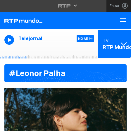
Entrar
Telejornal
NO AR
TV
RTP Mund
#Leonor Palha