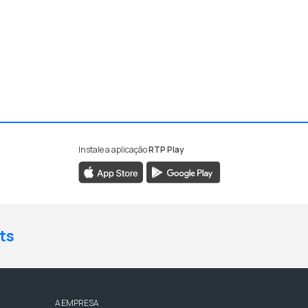
Instale a aplicação
RTP Play
ts
A EMPRESA