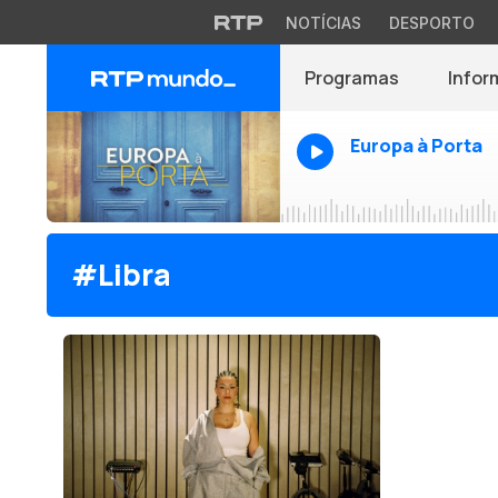
NOTÍCIAS
DESPORTO
Programas
Infor
Europa à Porta
#Libra