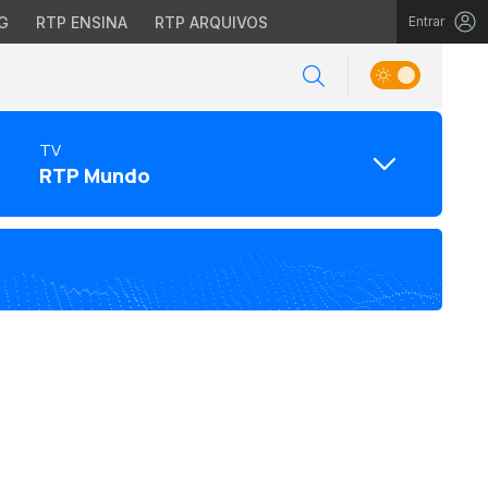
G
RTP ENSINA
RTP ARQUIVOS
Entrar
TV
RTP Mundo