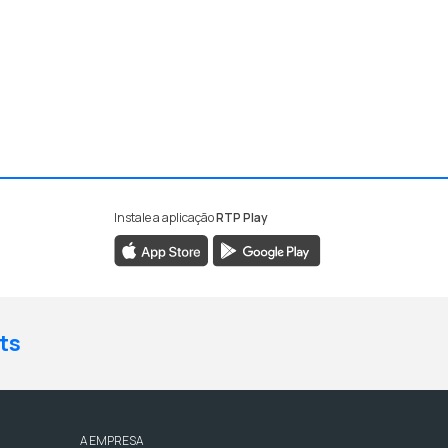
Instale a aplicação
RTP Play
ts
A EMPRESA