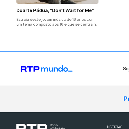
Duarte Pádua, “Don’t Wait for Me”
Estreia deste jovem músico de 18 anos com
um tema composto aos 16 e que se centra na
desilusão de um amor desencontrado que
fez com que o apaixonado escolhesse a
distância como solução para essa desilusão.
Si
P
NOTÍCIAS