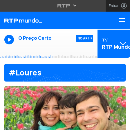
Entrar
O Preço Certo
NO AR
TV
RTP Mund
#Loures