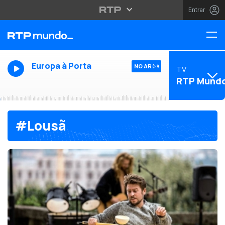
Entrar
Europa à Porta
NO AR
TV
RTP Mund
#Lousã