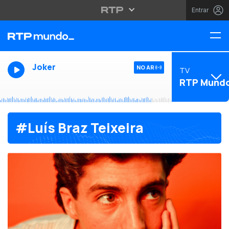
Entrar
Joker
NO AR
TV
RTP Mund
#Luís Braz Teixeira