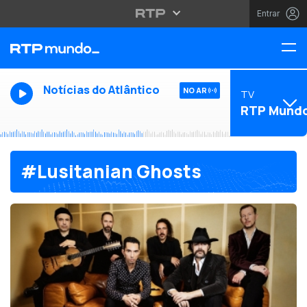
Entrar
Notícias do Atlântico
NO AR
TV
RTP Mund
#Lusitanian Ghosts