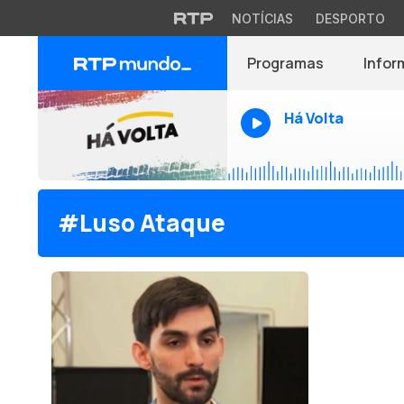
NOTÍCIAS
DESPORTO
Programas
Infor
Há Volta
#Luso Ataque