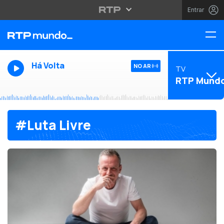
Entrar
Há Volta
NO AR
TV
RTP Mund
#Luta Livre