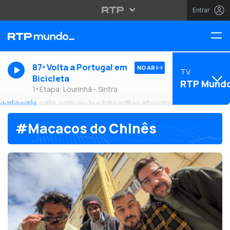
Entrar
87ª Volta a Portugal em
NO AR
TV
Bicicleta
RTP Mund
1ª Etapa: Lourinhã - Sintra
#Macacos do Chinês