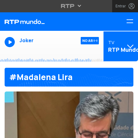
Entrar
Joker
NO AR
TV
RTP Mund
#Madalena Lira