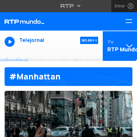
Entrar
Telejornal
NO AR
TV
RTP Mund
#Manhattan