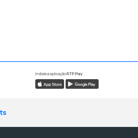
Instale a aplicação
RTP Play
ts