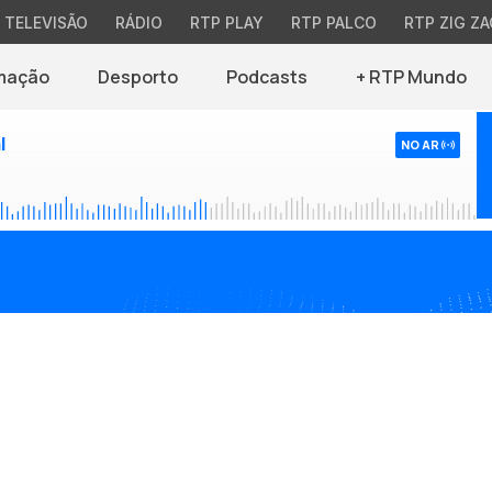
TELEVISÃO
RÁDIO
RTP PLAY
RTP PALCO
RTP ZIG ZA
mação
Desporto
Podcasts
+ RTP Mundo
l
NO AR