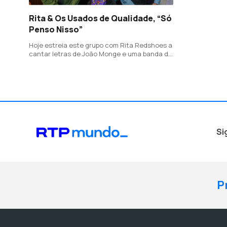
Rita & Os Usados de Qualidade, “Só
Penso Nisso”
Hoje estreia este grupo com Rita Redshoes a
cantar letras de João Monge e uma banda de
luxo, com Norton Daiello no baixo, Ruca
Rebordão na percussão, José Peixoto na
guitarra e Manuel Paulo ao piano.
Si
P