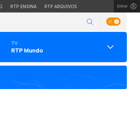
G
RTP ENSINA
RTP ARQUIVOS
Entrar
TV
RTP Mundo